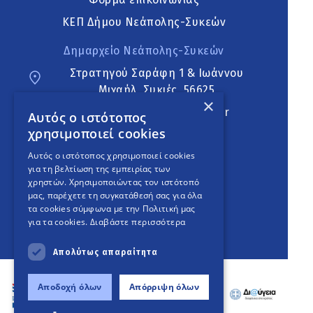
ΚΕΠ Δήμου Νεάπολης-Συκεών
Δημαρχείο Νεάπολης-Συκεών
Στρατηγού Σαράφη 1 & Ιωάννου
Μιχαήλ, Συκιές, 56625
×
neapoli.sykies@ddt.gov.gr
Αυτός ο ιστότοπος
χρησιμοποιεί cookies
Ακολουθήστε
Αυτός ο ιστότοπος χρησιμοποιεί cookies
για τη βελτίωση της εμπειρίας των
χρηστών. Χρησιμοποιώντας τον ιστότοπό
μας, παρέχετε τη συγκατάθεσή σας για όλα
English Version
τα cookies σύμφωνα με την Πολιτική μας
για τα cookies.
Διαβάστε περισσότερα
An
project
Απολύτως απαραίτητα
Αποδοχή όλων
Απόρριψη όλων