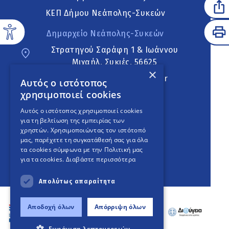
ΚΕΠ Δήμου Νεάπολης-Συκεών
Δημαρχείο Νεάπολης-Συκεών
Στρατηγού Σαράφη 1 & Ιωάννου
Μιχαήλ, Συκιές, 56625
×
neapoli.sykies@ddt.gov.gr
Αυτός ο ιστότοπος
χρησιμοποιεί cookies
Ακολουθήστε
Αυτός ο ιστότοπος χρησιμοποιεί cookies
για τη βελτίωση της εμπειρίας των
χρηστών. Χρησιμοποιώντας τον ιστότοπό
μας, παρέχετε τη συγκατάθεσή σας για όλα
English Version
τα cookies σύμφωνα με την Πολιτική μας
για τα cookies.
Διαβάστε περισσότερα
An
project
Απολύτως απαραίτητα
Αποδοχή όλων
Απόρριψη όλων
Εμφάνιση λεπτομερειών