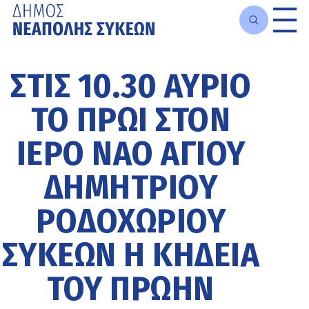
Μετάβαση
στο
ΣΤΙΣ 10.30 ΑΎΡΙΟ
κυρίως
περιεχόμενο
ΤΟ ΠΡΩΊ ΣΤΟΝ
ΙΕΡΌ ΝΑΌ ΑΓΊΟΥ
ΔΗΜΗΤΡΊΟΥ
ΡΟΔΟΧΩΡΊΟΥ
ΣΥΚΕΏΝ Η ΚΗΔΕΊΑ
ΤΟΥ ΠΡΏΗΝ