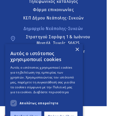
Τηλεφωνικός κατάλογος
Φόρμα επικοινωνίας
ΚΕΠ Δήμου Νεάπολης-Συκεών
Δημαρχείο Νεάπολης-Συκεών
Στρατηγού Σαράφη 1 & Ιωάννου
Μιχαήλ, Συκιές, 56625
×
neapoli.sykies@ddt.gov.gr
Αυτός ο ιστότοπος
χρησιμοποιεί cookies
Ακολουθήστε
Αυτός ο ιστότοπος χρησιμοποιεί cookies
για τη βελτίωση της εμπειρίας των
χρηστών. Χρησιμοποιώντας τον ιστότοπό
μας, παρέχετε τη συγκατάθεσή σας για όλα
English Version
τα cookies σύμφωνα με την Πολιτική μας
για τα cookies.
Διαβάστε περισσότερα
An
project
Απολύτως απαραίτητα