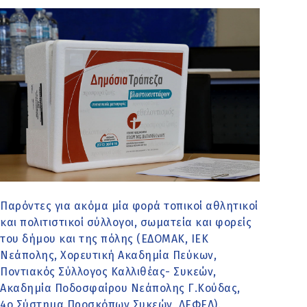
Παρόντες για ακόμα μία φορά τοπικοί αθλητικοί
και πολιτιστικοί σύλλογοι, σωματεία και φορείς
του δήμου και της πόλης (ΕΔΟΜΑΚ, ΙΕΚ
Νεάπολης, Χορευτική Ακαδημία Πεύκων,
Ποντιακός Σύλλογος Καλλιθέας- Συκεών,
Ακαδημία Ποδοσφαίρου Νεάπολης Γ.Κούδας,
4o Σύστημα Προσκόπων Συκεών, ΛΕΦΕΔ).