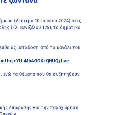
τε ζωντανά
μερα (Δευτέρα 10 Ιουνίου 2024) στις
ης (Ελ. Βενιζέλου 125), το δημοτικό
ευθείας μετάδοση από το κανάλι του
t_mtbcjcYUuMh4GOKcQHUQ/live
4, ενώ τα θέματα που θα συζητηθούν
ικής Απόφασης για την παραχώρηση
 Συκεών