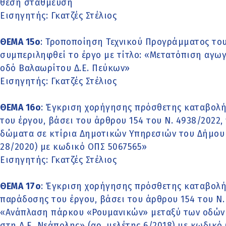
θέση στάθμευση
Εισηγητής: Γκατζές Στέλιος
ΘΕΜΑ 15o
: Τροποποίηση Τεχνικού Προγράμματος του
συμπεριληφθεί το έργο με τίτλο: «Μετατόπιση αγω
οδό Βαλαωρίτου Δ.Ε. Πεύκων»
Εισηγητής: Γκατζές Στέλιος
ΘΕΜΑ 16o
: Έγκριση χορήγησης πρόσθετης καταβολή
του έργου, βάσει του άρθρου 154 του Ν. 4938/2022, 
δώματα σε κτίρια Δημοτικών Υπηρεσιών του Δήμου 
28/2020) με κωδικό ΟΠΣ 5067565»
Εισηγητής: Γκατζές Στέλιος
ΘΕΜΑ 17o
: Έγκριση χορήγησης πρόσθετης καταβολή
παράδοσης του έργου, βάσει του άρθρου 154 του Ν. 
«Ανάπλαση πάρκου «Ρουμανικών» μεταξύ των οδών 
στη Δ.Ε. Νεάπολης» (αρ. μελέτης 6/2018) με κωδικό