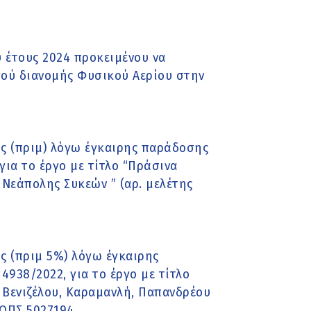
 έτους 2024 προκειμένου να
γού διανομής Φυσικού Αερίου στην
ς (πριμ) λόγω έγκαιρης παράδοσης
για το έργο με τίτλο “Πράσινα
Νεάπολης Συκεών ” (αρ. μελέτης
ς (πριμ 5%) λόγω έγκαιρης
4938/2022, για το έργο με τίτλο
Βενιζέλου, Καραμανλή, Παπανδρέου
 ΟΠΣ 5027194