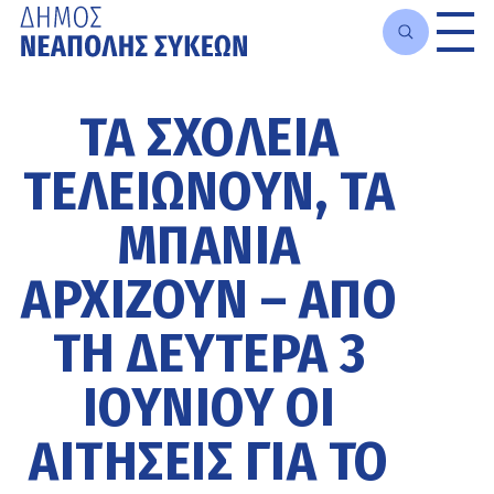
Μετάβαση
στο
ΤΑ ΣΧΟΛΕΊΑ
κυρίως
περιεχόμενο
ΤΕΛΕΙΏΝΟΥΝ, ΤΑ
ΜΠΆΝΙΑ
ΑΡΧΊΖΟΥΝ – ΑΠΌ
ΤΗ ΔΕΥΤΈΡΑ 3
ΙΟΥΝΊΟΥ ΟΙ
ΑΙΤΉΣΕΙΣ ΓΙΑ ΤΟ