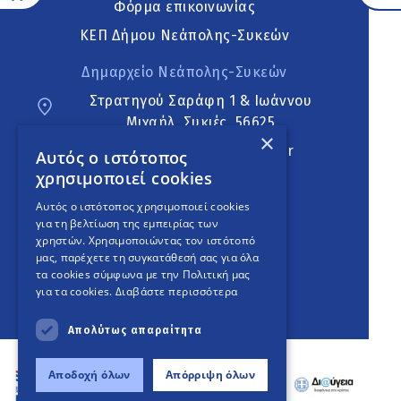
Φόρμα επικοινωνίας
ΚΕΠ Δήμου Νεάπολης-Συκεών
Δημαρχείο Νεάπολης-Συκεών
Στρατηγού Σαράφη 1 & Ιωάννου
Μιχαήλ, Συκιές, 56625
×
neapoli.sykies@ddt.gov.gr
Αυτός ο ιστότοπος
χρησιμοποιεί cookies
Ακολουθήστε
Αυτός ο ιστότοπος χρησιμοποιεί cookies
για τη βελτίωση της εμπειρίας των
χρηστών. Χρησιμοποιώντας τον ιστότοπό
μας, παρέχετε τη συγκατάθεσή σας για όλα
English Version
τα cookies σύμφωνα με την Πολιτική μας
για τα cookies.
Διαβάστε περισσότερα
An
project
Απολύτως απαραίτητα
Αποδοχή όλων
Απόρριψη όλων