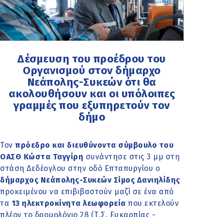
Δέσμευση του προέδρου του
Οργανισμού στον δήμαρχο
Νεάπολης-Συκεών ότι θα
ακολουθήσουν και οι υπόλοιπες
γραμμές που εξυπηρετούν τον
δήμο
Τον
πρόεδρο και διευθύνοντα σύμβουλο του
ΟΑΣΘ Κώστα Ταγγίρη
συνάντησε στις 3 μμ στη
στάση Δεδέογλου στην οδό Επταπυργίου ο
δήμαρχος Νεάπολης-Συκεών Σίμος Δανιηλίδης
προκειμένου να επιβιβαστούν μαζί σε ένα από
τα
13 ηλεκτροκίνητα λεωφορεία
που εκτελούν
πλέον το δρομολόγιο 28 (Τ.Σ. Ευκαρπίας -