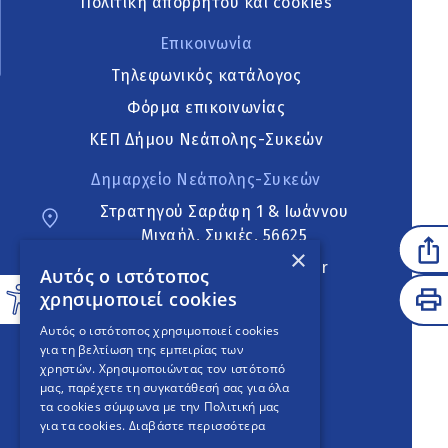
Πολιτική απορρήτου και cookies
Επικοινωνία
Τηλεφωνικός κατάλογος
Φόρμα επικοινωνίας
ΚΕΠ Δήμου Νεάπολης-Συκεών
Δημαρχείο Νεάπολης-Συκεών
Στρατηγού Σαράφη 1 & Ιωάννου
Μιχαήλ, Συκιές, 56625
×
neapoli.sykies@ddt.gov.gr
Αυτός ο ιστότοπος
χρησιμοποιεί cookies
Ακολουθήστε
Αυτός ο ιστότοπος χρησιμοποιεί cookies
για τη βελτίωση της εμπειρίας των
χρηστών. Χρησιμοποιώντας τον ιστότοπό
μας, παρέχετε τη συγκατάθεσή σας για όλα
English Version
τα cookies σύμφωνα με την Πολιτική μας
για τα cookies.
Διαβάστε περισσότερα
An
project