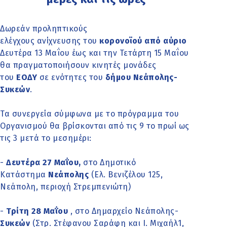
Δωρεάν προληπτικούς
ελέγχους ανίχνευσης του
κορονοϊού από αύριο
Δευτέρα 13 Μαΐου έως και την Τετάρτη 15 Μαΐου
θα πραγματοποιήσουν κινητές μονάδες
του
ΕΟΔΥ
σε ενότητες του
δήμου Νεάπολης-
Συκεών
.
Τα συνεργεία σύμφωνα με το πρόγραμμα του
Οργανισμού θα βρίσκονται από τις 9 το πρωί ως
τις 3 μετά το μεσημέρι:
-
Δευτέρα 27 Μαΐου,
στο Δημοτικό
Κατάστημα
Νεάπολης
(Ελ. Βενιζέλου 125,
Νεάπολη, περιοχή Στρεμπενιώτη)
-
Τρίτη 28 Μαΐου
, στο Δημαρχείο Νεάπολης-
Συκεών
(Στρ. Στέφανου Σαράφη και Ι. Μιχαήλ1,