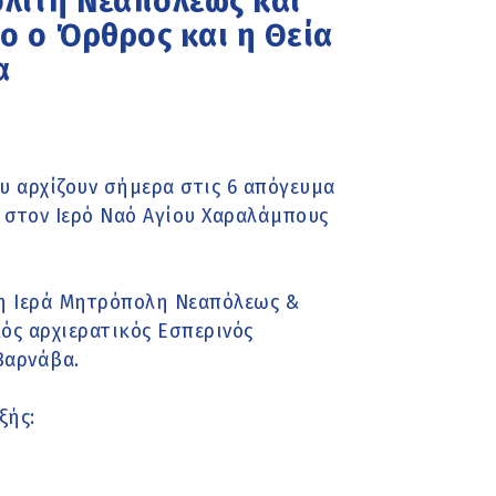
λίτη Νεαπόλεως και
ο ο Όρθρος και η Θεία
α
υ αρχίζουν σήμερα στις 6 απόγευμα
υ στον Ιερό Ναό Αγίου Χαραλάμπους
η Ιερά Μητρόπολη Νεαπόλεως &
ός αρχιερατικός Εσπερινός
Βαρνάβα.
ξής: