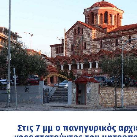
Στις 7 μμ ο πανηγυρικός αρχ