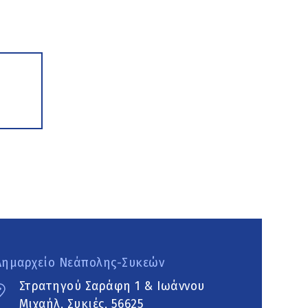
Δημαρχείο Νεάπολης-Συκεών
Στρατηγού Σαράφη 1 & Ιωάννου
Μιχαήλ, Συκιές, 56625