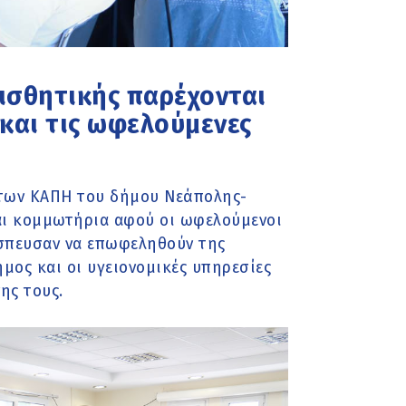
αισθητικής παρέχονται
και τις ωφελούμενες
ς των ΚΑΠΗ του δήμου Νεάπολης-
αι κομμωτήρια αφού οι ωφελούμενοι
έσπευσαν να επωφεληθούν της
μος και οι υγειονομικές υπηρεσίες
ης τους.