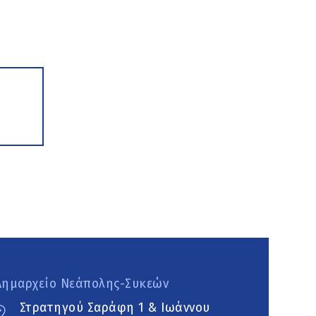
Δημαρχείο Νεάπολης-Συκεών
Στρατηγού Σαράφη 1 & Ιωάννου