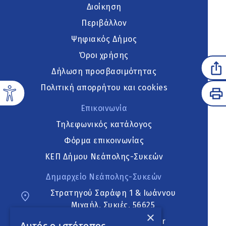
Διοίκηση
Περιβάλλον
Ψηφιακός Δήμος
Όροι χρήσης
Δήλωση προσβασιμότητας
Πολιτική απορρήτου και cookies
Επικοινωνία
Τηλεφωνικός κατάλογος
Φόρμα επικοινωνίας
ΚΕΠ Δήμου Νεάπολης-Συκεών
Δημαρχείο Νεάπολης-Συκεών
Στρατηγού Σαράφη 1 & Ιωάννου
Μιχαήλ, Συκιές, 56625
×
neapoli.sykies@ddt.gov.gr
Αυτός ο ιστότοπος