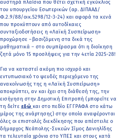
αυστηρά πλαίσια που θέτει σχετική εγκύκλιος
του υπουργείου Εσωτερικών (αρ. ΔΙΠΑΑΔ/
Φ.2.9/88/οικ.5298/12-3-24) και αφορά τα κενά
που προκύπτουν από αυτοδίκαιες
συνταξιοδοτήσεις η «Λαϊκή Συσπείρωση»
προχώρησε –βασιζόμενη στα δικά της
μαθηματικά – στο συμπέρασμα ότι η διοίκηση
ζητά μόνο 15 προσλήψεις για την 4ετία 2025-28!
Για να καταστεί ακόμη πιο ισχυρό και
εντυπωσιακό το ψευδές περιεχόμενο της
ανακοίνωσής της η «Λαϊκή Συσπείρωση»
αποκρύπτει, αν και έχει στη διάθεσή της, την
εισήγηση στην Δημοτική Επιτροπή (μπορείτε να
τη δείτε
εδώ
και στο πεδίο ΕΓΓΡΑΦΑ στο κάτω
μέρος της ανάρτησης) στην οποία αναφέρονται
όλες οι επιστολές διεκδίκησης που απέστειλε ο
δήμαρχος Νεάπολης-Συκεών Σίμος Δανιηλίδης
τα τελευταία χρόνια στο ΥΠΕΣ και στους κατά