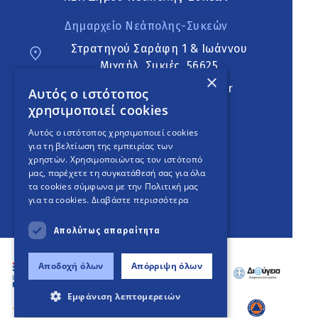
Δημαρχείο Νεάπολης-Συκεών
Στρατηγού Σαράφη 1 & Ιωάννου
Μιχαήλ, Συκιές, 56625
×
neapoli.sykies@ddt.gov.gr
Αυτός ο ιστότοπος
χρησιμοποιεί cookies
Ακολουθήστε
Αυτός ο ιστότοπος χρησιμοποιεί cookies
για τη βελτίωση της εμπειρίας των
χρηστών. Χρησιμοποιώντας τον ιστότοπό
μας, παρέχετε τη συγκατάθεσή σας για όλα
English Version
τα cookies σύμφωνα με την Πολιτική μας
για τα cookies.
Διαβάστε περισσότερα
An
project
Απολύτως απαραίτητα
Αποδοχή όλων
Απόρριψη όλων
Εμφάνιση λεπτομερειών