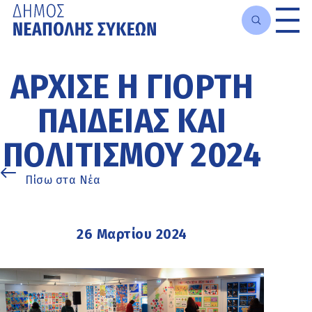
Μετάβαση
στο
ΆΡΧΙΣΕ Η ΓΙΟΡΤΉ
κυρίως
περιεχόμενο
ΠΑΙΔΕΊΑΣ ΚΑΙ
ΠΟΛΙΤΙΣΜΟΎ 2024
Πίσω στα Νέα
26 Μαρτίου 2024