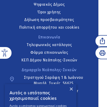
Ψηφιακός Δήμος
Όροι χρήσης
Δήλωση προσβασιμότητας
Πολιτική απορρήτου και cookies
Επικοινωνία
Τηλεφωνικός κατάλογος
Φόρμα επικοινωνίας
ΚΕΠ Δήμου Νεάπολης-Συκεών
Δημαρχείο Νεάπολης-Συκεών
Στρατηγού Σαράφη 1 & Ιωάννου
Μιχαήλ, Συκιές, 56625
×
neapoli.sykies@ddt.gov.gr
Αυτός ο ιστότοπος
χρησιμοποιεί cookies
Ακολουθήστε
Αυτός ο ιστότοπος χρησιμοποιεί cookies