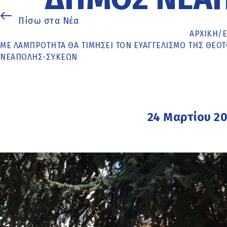
Πίσω στα Νέα
ΑΡΧΙΚΉ
/
ΜΕ ΛΑΜΠΡΌΤΗΤΑ ΘΑ ΤΙΜΉΣΕΙ ΤΟΝ ΕΥΑΓΓΕΛΙΣΜΌ ΤΗΣ ΘΕΟΤ
ΝΕΆΠΟΛΗΣ-ΣΥΚΕΏΝ
24 Μαρτίου 2