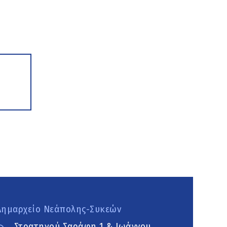
Δημαρχείο Νεάπολης-Συκεών
Στρατηγού Σαράφη 1 & Ιωάννου