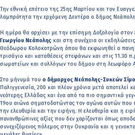
Την εθνική επέτειο της 25ης Μαρτίου και τον Ευαγγ
λαμπρότητα την ερχόμενη Δευτέρα ο δήμος Νεάπολ
H ημέρα θα αρχίσει με την επίσημη Δοξολογία στον
Γεωργίου Νεάπολης
και στη συνέχεια οι εκδηλώσει
Θεόδωρου Κολοκοτρώνη όπου θα εκφωνηθεί ο πανηγ
τρισάγιο και καταθέσεις στεφάνων και στις 11.30 π
σωματείων και συλλόγων του δήμου στη λεωφόρο Α
Στο μήνυμά του
ο δήμαρχος Νεάπολης-Συκεών Σίμο
Παλιγγενεσία, 200 και πλέον χρόνια μετά αποτελεί 
νεότερης Ελλάδας και ένα από τα πιο σημαντικά γε
19ου αιώνα σηματοδοτώντας τον αγώνα αυτών που υ
την ελευθερία και την ειρήνη. Η ελευθερία και η ει
πανανθρώπινες αξίες που δεν χαρίζονται όπως αποδε
συνεχιζόμενος πόλεμος στην Ουκρανία και η γενοκτο
μεγάλες θυσίες».