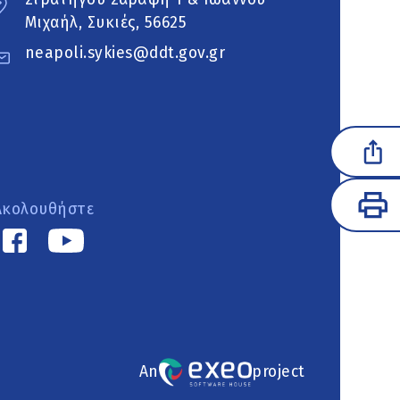
Μιχαήλ, Συκιές, 56625
neapoli.sykies@ddt.gov.gr
Ακολουθήστε
An
project