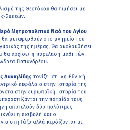
ελισμό της Θεοτόκου θα τιμήσει με
ης-Συκεών.
Ιερό Μητροπολιτικό Ναό του Αγίου
ς θα μεταφερθούν στο μνημείο του
υρικός της ημέρας. Θα ακολουθήσει
.μ θα αρχίσει η παρέλαση μαθητών,
νδρέα Παπανδρέου.
ς Δανιηλίδης
τονίζει ότι «η Εθνική
κεντρικό κεφάλαιο στην ιστορία της
γονότα στην ευρωπαϊκή ιστορία του
περασπίζονται την πατρίδα τους,
ρήνη αποτελούν δύο πολύτιμες
ικνύει η εισβολή και ο
νία στη Γάζα αλλά κερδίζονται με