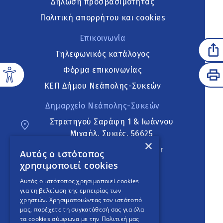
Δήλωση προσβασιμότητας
Πολιτική απορρήτου και cookies
Επικοινωνία
Τηλεφωνικός κατάλογος
Φόρμα επικοινωνίας
ΚΕΠ Δήμου Νεάπολης-Συκεών
Δημαρχείο Νεάπολης-Συκεών
Στρατηγού Σαράφη 1 & Ιωάννου
Μιχαήλ, Συκιές, 56625
×
neapoli.sykies@ddt.gov.gr
Αυτός ο ιστότοπος
χρησιμοποιεί cookies
Ακολουθήστε
Αυτός ο ιστότοπος χρησιμοποιεί cookies
για τη βελτίωση της εμπειρίας των
χρηστών. Χρησιμοποιώντας τον ιστότοπό
μας, παρέχετε τη συγκατάθεσή σας για όλα
English Version
τα cookies σύμφωνα με την Πολιτική μας