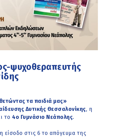
ρος-ψυχοθεραπευτής
ίδης
θετώντας τα παιδιά μας»
αίδευσης Δυτικής Θεσσαλονίκης
, η
ι το
4ο Γυμνάσιο Νεάπολης
.
 είσοδο στις 6 το απόγευμα της