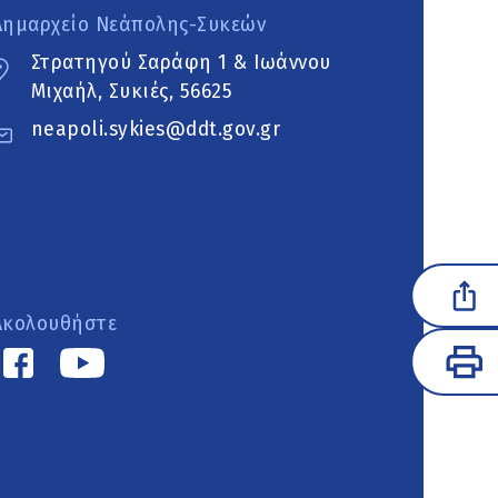
Δημαρχείο Νεάπολης-Συκεών
Στρατηγού Σαράφη 1 & Ιωάννου
Μιχαήλ, Συκιές, 56625
neapoli.sykies@ddt.gov.gr
Ακολουθήστε