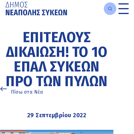
Μετάβαση
στο
ΕΠΙΤΈΛΟΥΣ
κυρίως
περιεχόμενο
ΔΙΚΑΊΩΣΗ! ΤΟ 1Ο
ΕΠΑΛ ΣΥΚΕΏΝ
ΠΡΟ ΤΩΝ ΠΥΛΏΝ
Πίσω στα Νέα
29 Σεπτεμβρίου 2022