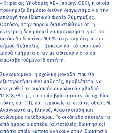
«Κτιριακές Υποδομές ΑΕ» (πρώην ΟΣΚ), η οποία
προκήρυξε δημόσιο διεθνή διαγωνισμό για την
επιλογή του Ιδιωτικού Φορέα Σύμπραξης.
Ωστόσο, στην πορεία διαπιστώθηκε ότι η
ανέγερση δεν μπορεί να προχωρήσει, γιατί το
οικόπεδο δεν είναι 100% στην κυριότητα του
δήμου Νεάπολης – Συκεών και κάποια πολύ
μικρά τμήματα ήταν με αδιευκρίνιστο και
αμφισβητούμενο ιδιοκτήτη.
Συγκεκριμένα, η σχολική μονάδα, που θα
εξυπηρετήσει 800 μαθητές, προβλέπεται να
ανεγερθεί σε οικόπεδο συνολικού εμβαδού
11.818,78 τ.μ., το οποίο βρίσκεται εντός σχεδίου
πόλης και ΓΠΣ και περικλείεται από τις οδούς Μ.
Αναγνωστάκη, Γληνού, Αναστασιάδη και
ανώνυμου πεζόδρομου. Το οικόπεδο αποτελείται
από όμορα οικόπεδα (αυτοτελείς ιδιοκτησίες),
από τα οποία κάποια ανήκουν στην ιδιοκτησία