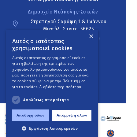
Δημαρχείο Νεάπολης-Συκεών
Στρατηγού Σαράφη 1 & Ιωάννου
Μιχαήλ, Συκιές, 56625
×
neapoli.sykies@ddt.gov.gr
Αυτός ο ιστότοπος
χρησιμοποιεί cookies
Ακολουθήστε
Αυτός ο ιστότοπος χρησιμοποιεί cookies
για τη βελτίωση της εμπειρίας των
χρηστών. Χρησιμοποιώντας τον ιστότοπό
μας, παρέχετε τη συγκατάθεσή σας για όλα
English Version
τα cookies σύμφωνα με την Πολιτική μας
για τα cookies.
Διαβάστε περισσότερα
An
project
Απολύτως απαραίτητα
Αποδοχή όλων
Απόρριψη όλων
Εμφάνιση λεπτομερειών