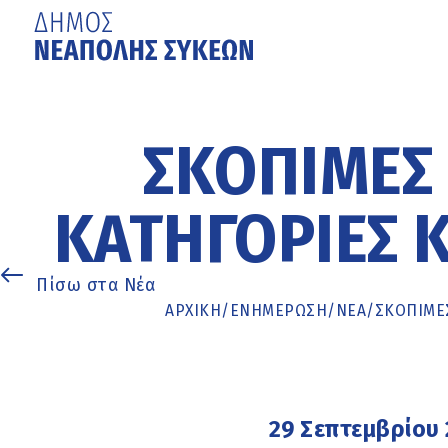
Μετάβαση
στο
κυρίως
ΣΚΌΠΙΜΕΣ 
περιεχόμενο
ΚΑΤΗΓΟΡΊΕΣ 
Πίσω στα Νέα
ΑΡΧΙΚΉ
/
ΕΝΗΜΈΡΩΣΗ
/
ΝΕΑ
/
ΣΚΌΠΙΜΕΣ
29 Σεπτεμβρίου