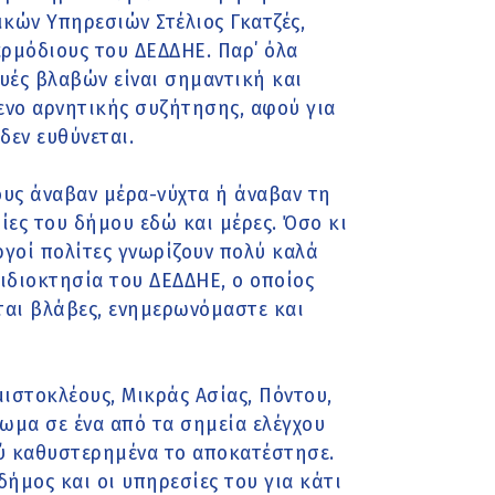
ικών Υπηρεσιών Στέλιος Γκατζές,
αρμόδιους του ΔΕΔΔΗΕ. Παρ΄ όλα
υές βλαβών είναι σημαντική και
μενο αρνητικής συζήτησης, αφού για
εν ευθύνεται.
υς άναβαν μέρα-νύχτα ή άναβαν τη
ίες του δήμου εδώ και μέρες. Όσο κι
ργοί πολίτες γνωρίζουν πολύ καλά
ιδιοκτησία του ΔΕΔΔΗΕ, ο οποίος
νται βλάβες, ενημερωνόμαστε και
ιστοκλέους, Μικράς Ασίας, Πόντου,
ωμα σε ένα από τα σημεία ελέγχου
λύ καθυστερημένα το αποκατέστησε.
δήμος και οι υπηρεσίες του για κάτι