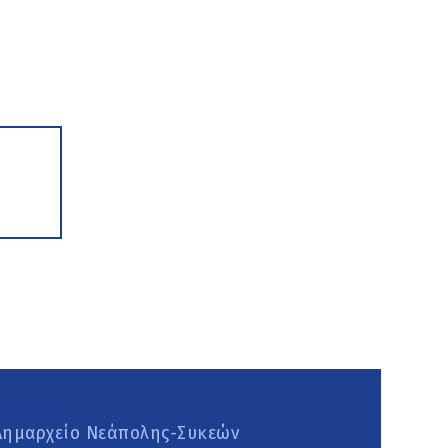
Δημαρχείο Νεάπολης-Συκεών