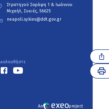
Στρατηγού Σαράφη 1 & Ιωάννου
Μιχαήλ, Συκιές, 56625
neapoli.sykies@ddt.gov.gr
Ακολουθήστε
An
project