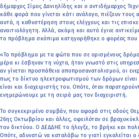
δήμαρχος Σίμος Δανιηλίδης και ο αντιδήμαρχος Τεχν
κάθε φορά που γίνεται κάτι ανάλογο, πιέζουν τους 
αυτά, η καθυστέρηση στους ελέγχους και τις επισκε
αναιτιολόγητη. Αλλά, ακόμη και αυτό έγινε αντικεί
το πρόβλημα σκόπιμα κατηγορήθηκε ο φορέας που δ
«Το πρόβλημα με τα φώτα που σε ορισμένους δρόμο
μέρα κι έσβηναν τη νύχτα, ήταν γνωστό στις υπηρεσ
αν γίνεται προσπάθεια αποπροσανατολισμού, οι ενε
πως το δίκτυο ηλεκτροφωτισμού των δρόμων είναι 
είναι και διαχειριστής του. Οπότε, όταν παρατηρού
ενημερώνουμε με τη σειρά μας τον διαχειριστή.
Το συγκεκριμένο συμβάν, που αφορά στις οδούς Θεμ
26ης Οκτωβρίου και άλλες, οφειλόταν σε βραχυκύκλ
του δικτύου. Ο ΔΕΔΔΗΕ το ήλεγξε, το βρήκε και πο
Οπότε, αδυνατώ να καταλάβω το γιατί εγκαλείται ο 