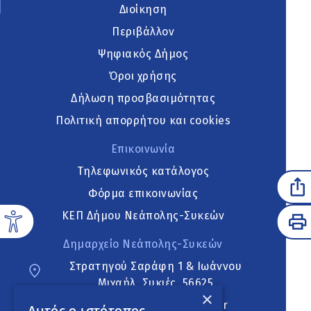
Διοίκηση
Περιβάλλον
Ψηφιακός Δήμος
Όροι χρήσης
Δήλωση προσβασιμότητας
Πολιτική απορρήτου και cookies
Επικοινωνία
Τηλεφωνικός κατάλογος
Φόρμα επικοινωνίας
ΚΕΠ Δήμου Νεάπολης-Συκεών
Δημαρχείο Νεάπολης-Συκεών
Στρατηγού Σαράφη 1 & Ιωάννου
Μιχαήλ, Συκιές, 56625
×
neapoli.sykies@ddt.gov.gr
Αυτός ο ιστότοπος