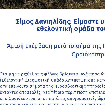
Σίμος Δανιηλίδης: Είμαστε 
εθελοντική ομάδα το
Άμεση επέμβαση μετά το σήμα της Π
Ωραιόκαστρ
Έτοιμη να ριχθεί στις φλόγες βρίσκεται ανά πάσα ώρ
(Εθελοντική Διασωστική Ομάδα Αντιμετώπισης Κατ
στα επείγοντα σήματα της Πυροσβεστικής Υπηρεσίας
έκτακτες αποστολές. Μια τέτοια περίπτωση αποτελε
στο Ωραιόκαστρο, όπου κατά τις απογευματινές ώρε
αγροτοδασική έκταση, σε μικρή απόσταση από κατοικ