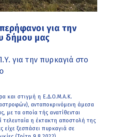
υπερήφανοι για την
υ δήμου μας
.Υ. για την πυρκαγιά στο
ο
α και στιγμή η Ε.Δ.Ο.Μ.Α.Κ.
αστροφών), ανταποκρινόμενη άμεσα
, με τα οποία τής ανατίθενται
ί τελευταία η έκτακτη αποστολή της
ς είχε ξεσπάσει πυρκαγιά σε
ίες (Τρίτη 9.8.2022).