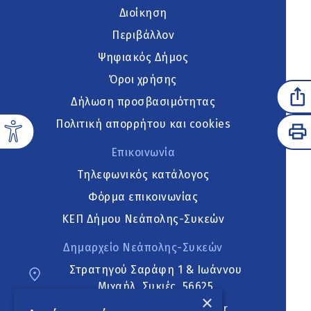
Διοίκηση
Περιβάλλον
Ψηφιακός Δήμος
Όροι χρήσης
Δήλωση προσβασιμότητας
Πολιτική απορρήτου και cookies
Επικοινωνία
Τηλεφωνικός κατάλογος
Φόρμα επικοινωνίας
ΚΕΠ Δήμου Νεάπολης-Συκεών
Δημαρχείο Νεάπολης-Συκεών
Στρατηγού Σαράφη 1 & Ιωάννου
Μιχαήλ, Συκιές, 56625
×
neapoli.sykies@ddt.gov.gr