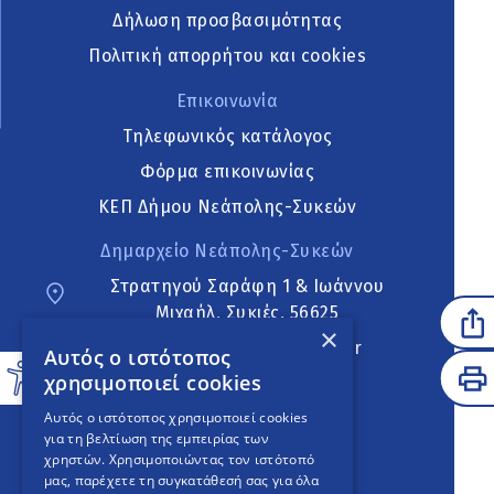
Δήλωση προσβασιμότητας
Πολιτική απορρήτου και cookies
Επικοινωνία
Τηλεφωνικός κατάλογος
Φόρμα επικοινωνίας
ΚΕΠ Δήμου Νεάπολης-Συκεών
Δημαρχείο Νεάπολης-Συκεών
Στρατηγού Σαράφη 1 & Ιωάννου
Μιχαήλ, Συκιές, 56625
×
neapoli.sykies@ddt.gov.gr
Αυτός ο ιστότοπος
χρησιμοποιεί cookies
Ακολουθήστε
Αυτός ο ιστότοπος χρησιμοποιεί cookies
για τη βελτίωση της εμπειρίας των
χρηστών. Χρησιμοποιώντας τον ιστότοπό
μας, παρέχετε τη συγκατάθεσή σας για όλα
English Version