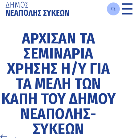
Μετάβαση
στο
ΆΡΧΙΣΑΝ ΤΑ
κυρίως
περιεχόμενο
ΣΕΜΙΝΆΡΙΑ
ΧΡΉΣΗΣ Η/Υ ΓΙΑ
ΤΑ ΜΈΛΗ ΤΩΝ
ΚΑΠΗ ΤΟΥ ΔΉΜΟΥ
ΝΕΆΠΟΛΗΣ-
ΣΥΚΕΏΝ