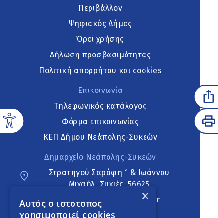
Περιβάλλον
Ψηφιακός Δήμος
Όροι χρήσης
Δήλωση προσβασιμότητας
Πολιτική απορρήτου και cookies
Επικοινωνία
Τηλεφωνικός κατάλογος
Φόρμα επικοινωνίας
ΚΕΠ Δήμου Νεάπολης-Συκεών
Δημαρχείο Νεάπολης-Συκεών
Στρατηγού Σαράφη 1 & Ιωάννου
Μιχαήλ, Συκιές, 56625
×
neapoli.sykies@ddt.gov.gr
Αυτός ο ιστότοπος
χρησιμοποιεί cookies