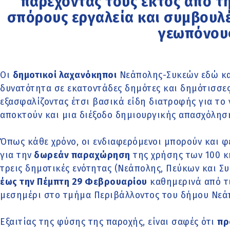
παρέχοντάς τους εκτός από τ
σπόρους εργαλεία και συμβουλέ
γεωπόνου
Οι
δημοτικοί λαχανόκηποι
Νεάπολης-Συκεών εδώ και
δυνατότητα σε εκατοντάδες δημότες και δημότισσες
εξασφαλίζοντας έτσι βασικά είδη διατροφής για το
αποκτούν και μια διέξοδο δημιουργικής απασχόλησ
Όπως κάθε χρόνο, οι ενδιαφερόμενοι μπορούν και φ
για την
δωρεάν παραχώρηση
της χρήσης των 100 κ
τρεις δημοτικές ενότητας (Νεάπολης, Πεύκων και Σ
έως την Πέμπτη 29 Φεβρουαρίου
καθημερινά από τι
μεσημέρι στο τμήμα Περιβάλλοντος του δήμου Νεά
Εξαιτίας της φύσης της παροχής, είναι σαφές ότι
πρ