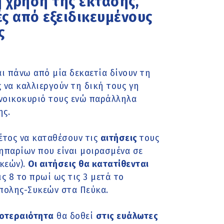
η χρήση της έκτασης,
ς από εξειδικευμένους
ς
 πάνω από μία δεκαετία δίνουν τη
 να καλλιεργούν τη δική τους γη
 νοικοκυριό τους ενώ παράλληλα
ης.
έτος να καταθέσουν τις
αιτήσεις
τους
ηπαρίων που είναι μοιρασμένα σε
υκεών).
Οι αιτήσεις θα κατατίθενται
ς 8 το πρωί ως τις 3 μετά το
πολης-Συκεών στα Πεύκα.
οτεραιότητα
θα δοθεί
στις ευάλωτες