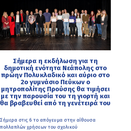
Σήμερα η εκδήλωση για τη
δημοτική ενότητα Νεάπολης στο
πρώην Πολυκλαδικό και αύριο στο
2ο γυμνάσιο Πεύκων ο
μητροπολίτης Προύσης θα τιμήσει
με την παρουσία του τη γιορτή και
θα βραβευθεί από τη γενέτειρά του
Σήμερα στις 6 το απόγευμα στην αίθουσα
πολλαπλών χρήσεων του σχολικού