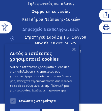
Τηλεφωνικός κατάλογος
Φόρμα επικοινωνίας
ΚΕΠ Δήμου Νεάπολης-Συκεών
Δημαρχείο Νεάπολης-Συκεών
Στρατηγού Σαράφη 1 & Ιωάννου
Μιχαήλ, Συκιές, 56625
×
neapoli.sykies@ddt.gov.gr
Αυτός ο ιστότοπος
χρησιμοποιεί cookies
Ακολουθήστε
Αυτός ο ιστότοπος χρησιμοποιεί cookies
για τη βελτίωση της εμπειρίας των
χρηστών. Χρησιμοποιώντας τον ιστότοπό
μας, παρέχετε τη συγκατάθεσή σας για όλα
English Version
τα cookies σύμφωνα με την Πολιτική μας
για τα cookies.
Διαβάστε περισσότερα
An
project
Απολύτως απαραίτητα