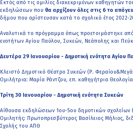
Εκτός από τις ομιλίες διακεκριμένων καθηγητών το
εκδηλώσεων που
θα αρχίζουν όλες στις 6 το απόγε
δήμου που αρίστευσαν κατά το σχολικό έτος 2022-2
Αναλυτικά το πρόγραμμα όπως προετοιμάστηκε από
ενοτήτων Αγίου Παύλου, Συκεών, Νεάπολης και Πεύκω
Δευτέρα 29 Ιανουαρίου - Δημοτική ενότητα Αγίου Π
Κλειστό Δημοτικό Θέατρο Συκεών (Ρ. Φεραίου&Μεγ
Ομιλήτρια: Μαρία Ράντζου, επ. καθηγήτρια Θεολογία
Τρίτη 30 Ιανουαρίου - Δημοτική ενότητα Συκεών
Αίθουσα εκδηλώσεων 1ου-5ου δημοτικών σχολείων (
Ομιλητής: Πρωτοπρεσβύτερος Βασίλειος Μήλιος, δι
Σχολής του ΑΠΘ