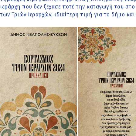
ιεράρχη που δεν ξέχασε ποτέ την καταγωγή του στο
των Τριών Ιεραρχών, ιδιαίτερη τιμή για το δήμο κα