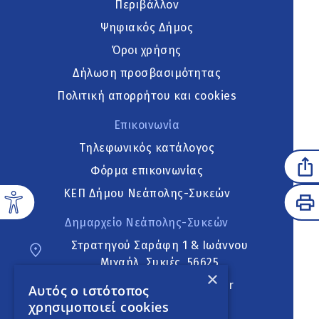
Περιβάλλον
Ψηφιακός Δήμος
Όροι χρήσης
Δήλωση προσβασιμότητας
Πολιτική απορρήτου και cookies
Επικοινωνία
Τηλεφωνικός κατάλογος
Φόρμα επικοινωνίας
ΚΕΠ Δήμου Νεάπολης-Συκεών
Δημαρχείο Νεάπολης-Συκεών
Στρατηγού Σαράφη 1 & Ιωάννου
Μιχαήλ, Συκιές, 56625
×
neapoli.sykies@ddt.gov.gr
Αυτός ο ιστότοπος
χρησιμοποιεί cookies
Ακολουθήστε