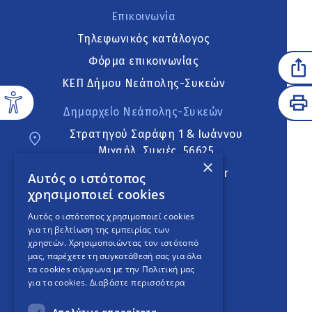
Επικοινωνία
Τηλεφωνικός κατάλογος
Φόρμα επικοινωνίας
ΚΕΠ Δήμου Νεάπολης-Συκεών
Δημαρχείο Νεάπολης-Συκεών
Στρατηγού Σαράφη 1 & Ιωάννου
Μιχαήλ, Συκιές, 56625
×
neapoli.sykies@ddt.gov.gr
Αυτός ο ιστότοπος
χρησιμοποιεί cookies
Ακολουθήστε
Αυτός ο ιστότοπος χρησιμοποιεί cookies
για τη βελτίωση της εμπειρίας των
χρηστών. Χρησιμοποιώντας τον ιστότοπό
μας, παρέχετε τη συγκατάθεσή σας για όλα
English Version
τα cookies σύμφωνα με την Πολιτική μας
για τα cookies.
Διαβάστε περισσότερα
An
project