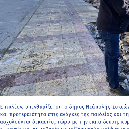
Επιπλέον, υπενθυμίζει ότι ο δήμος Νεάπολης-Συκεώ
και προτεραιότητα στις ανάγκες της παιδείας και τ
ασχολούνται δεκαετίες τώρα με την εκπαίδευση, κυρ