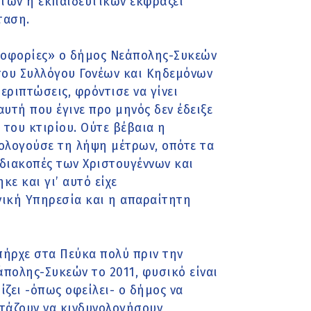
ητών ή εκπαιδευτικών εκφράζει
ταση.
ηροφορίες» ο δήμος Νεάπολης-Συκεών
του Συλλόγου Γονέων και Κηδεμόνων
εριπτώσεις, φρόντισε να γίνει
υτή που έγινε προ μηνός δεν έδειξε
 του κτιρίου. Ούτε βέβαια η
ολογούσε τη λήψη μέτρων, οπότε τα
διακοπές των Χριστουγέννων και
ε και γι’ αυτό είχε
νική Υπηρεσία και η απαραίτητη
ήρχε στα Πεύκα πολύ πριν την
πολης-Συκεών το 2011, φυσικό είναι
ίζει -όπως οφείλει- ο δήμος να
τάζουν να κινδυνολογήσουν