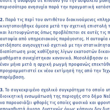
οπότε η αναφορά σε κίνδυνο για την ασφάλεια μαθ
περισσότερο ανησυχία παρά την πραγματική κατάσ
2.
Παρά τις περί του αντιθέτου διακινούμενες «πλ
κινητοποιήθηκε άμεσα μετά την σχετική επιστολή 
και λειτουργώντας όπως προβλέπεται σε αυτές τις π
αυτοψία από υπηρεσιακούς παράγοντες. Η αυτοψία α
οτιδήποτε ανησυχητικό σχετικά με την στατικότητα
διαπίστωση μιας καθίζησης λίγων εκατοστών δικαι
μαθήματα συνεχίστηκαν κανονικά. Μεσολάβησαν οι 
έναν μήνα μετά η αρχική ρωγμή προφανώς επεκτάθηκ
προγραμματιστεί εκ νέου εκτίμησή της από την Τεχ
παρέμβαση.
3.
Το συγκεκριμένο σχολικό συγκρότημα το οποίο υπ
διοικητική ενσωμάτωσή της περιοχής στο δήμο Νεά
να παρουσιάζει φθορές τις οποίες φυσικά και φροντ
αποκαθιστά άμεσα. Δυστυχώς όμως κάποιοι δεν δισ