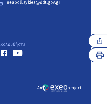
neapoli.sykies@ddt.gov.gr
Ακολουθήστε
An
project