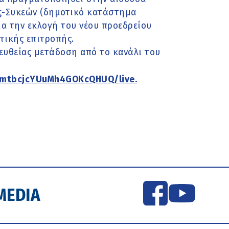
ς-Συκεών (δημοτικό κατάστημα
α την εκλογή του νέου προεδρείου
τικής επιτροπής.
ευθείας μετάδοση από το κανάλι του
_mtbcjcYUuMh4GOKcQHUQ/live
.
MEDIA