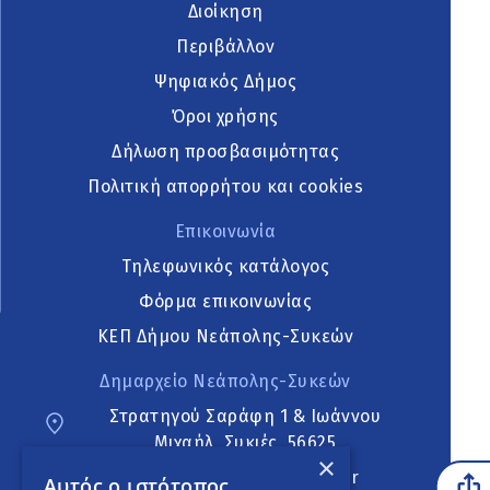
Διοίκηση
Περιβάλλον
Ψηφιακός Δήμος
Όροι χρήσης
Δήλωση προσβασιμότητας
Πολιτική απορρήτου και cookies
Επικοινωνία
Τηλεφωνικός κατάλογος
Φόρμα επικοινωνίας
ΚΕΠ Δήμου Νεάπολης-Συκεών
Δημαρχείο Νεάπολης-Συκεών
Στρατηγού Σαράφη 1 & Ιωάννου
Μιχαήλ, Συκιές, 56625
×
neapoli.sykies@ddt.gov.gr
Αυτός ο ιστότοπος