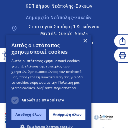
ΚΕΠ Δήμου Νεάπολης-Συκεών
Δημαρχείο Νεάπολης-Συκεών
Στρατηγού Σαράφη 1 & Ιωάννου
Μιχαήλ, Συκιές, 56625
×
neapoli.sykies@ddt.gov.gr
Αυτός ο ιστότοπος
χρησιμοποιεί cookies
Ακολουθήστε
Αυτός ο ιστότοπος χρησιμοποιεί cookies
για τη βελτίωση της εμπειρίας των
χρηστών. Χρησιμοποιώντας τον ιστότοπό
μας, παρέχετε τη συγκατάθεσή σας για όλα
English Version
τα cookies σύμφωνα με την Πολιτική μας
για τα cookies.
Διαβάστε περισσότερα
An
project
Απολύτως απαραίτητα
Αποδοχή όλων
Απόρριψη όλων
Εμφάνιση λεπτομερειών