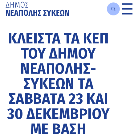
Μετάβαση
στο
ΚΛΕΙΣΤΆ ΤΑ ΚΕΠ
κυρίως
περιεχόμενο
ΤΟΥ ΔΉΜΟΥ
ΝΕΆΠΟΛΗΣ-
ΣΥΚΕΏΝ ΤΑ
ΣΆΒΒΑΤΑ 23 ΚΑΙ
30 ΔΕΚΕΜΒΡΊΟΥ
ΜΕ ΒΆΣΗ