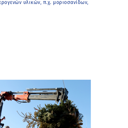
ρογενών υλικών, π.χ. μοριοσανίδων,