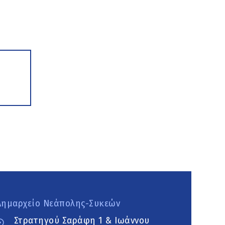
Δημαρχείο Νεάπολης-Συκεών
Στρατηγού Σαράφη 1 & Ιωάννου