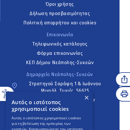
Όροι χρήσης
Δήλωση προσβασιμότητας
Πολιτική απορρήτου και cookies
Επικοινωνία
Τηλεφωνικός κατάλογος
Φόρμα επικοινωνίας
ΚΕΠ Δήμου Νεάπολης-Συκεών
Δημαρχείο Νεάπολης-Συκεών
Στρατηγού Σαράφη 1 & Ιωάννου
Μιχαήλ, Συκιές, 56625
×
neapoli.sykies@ddt.gov.gr
Αυτός ο ιστότοπος
χρησιμοποιεί cookies
Ακολουθήστε
Αυτός ο ιστότοπος χρησιμοποιεί cookies
για τη βελτίωση της εμπειρίας των
χρηστών. Χρησιμοποιώντας τον ιστότοπό