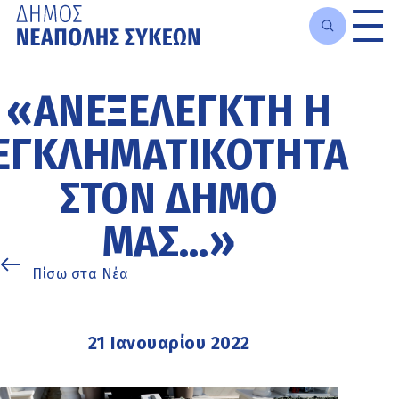
Μετάβαση
στο
«ΑΝΕΞΈΛΕΓΚΤΗ Η
κυρίως
περιεχόμενο
ΕΓΚΛΗΜΑΤΙΚΌΤΗΤΑ
ΣΤΟΝ ΔΉΜΟ
ΜΑΣ…»
Πίσω στα Νέα
21 Ιανουαρίου 2022