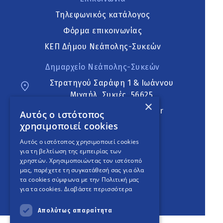
Τηλεφωνικός κατάλογος
Φόρμα επικοινωνίας
ΚΕΠ Δήμου Νεάπολης-Συκεών
Δημαρχείο Νεάπολης-Συκεών
Στρατηγού Σαράφη 1 & Ιωάννου
Μιχαήλ, Συκιές, 56625
×
neapoli.sykies@ddt.gov.gr
Αυτός ο ιστότοπος
χρησιμοποιεί cookies
Ακολουθήστε
Αυτός ο ιστότοπος χρησιμοποιεί cookies
για τη βελτίωση της εμπειρίας των
χρηστών. Χρησιμοποιώντας τον ιστότοπό
μας, παρέχετε τη συγκατάθεσή σας για όλα
English Version
τα cookies σύμφωνα με την Πολιτική μας
για τα cookies.
Διαβάστε περισσότερα
An
project
Απολύτως απαραίτητα