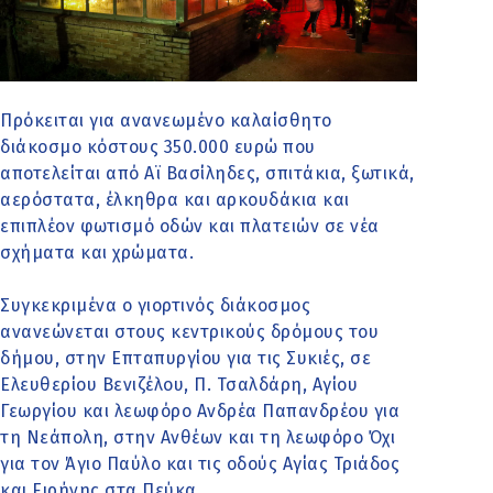
Πρόκειται για ανανεωμένο καλαίσθητο
διάκοσμο κόστους 350.000 ευρώ που
αποτελείται από Αϊ Βασίληδες, σπιτάκια, ξωτικά,
αερόστατα, έλκηθρα και αρκουδάκια και
επιπλέον φωτισμό οδών και πλατειών σε νέα
σχήματα και χρώματα.
Συγκεκριμένα ο γιορτινός διάκοσμος
ανανεώνεται στους κεντρικούς δρόμους του
δήμου, στην Επταπυργίου για τις Συκιές, σε
Ελευθερίου Βενιζέλου, Π. Τσαλδάρη, Αγίου
Γεωργίου και λεωφόρο Ανδρέα Παπανδρέου για
τη Νεάπολη, στην Ανθέων και τη λεωφόρο Όχι
για τον Άγιο Παύλο και τις οδούς Αγίας Τριάδος
και Ειρήνης στα Πεύκα.