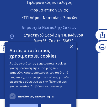
Τηλεφωνικός κατάλογος
Φόρμα επικοινωνίας
ΚΕΠ Δήμου Νεάπολης-Συκεών
Δημαρχείο Νεάπολης-Συκεών
Στρατηγού Σαράφη 1 & Ιωάννου
Μιχαήλ, Συκιές, 56625
×
neapoli.sykies@ddt.gov.gr
Αυτός ο ιστότοπος
χρησιμοποιεί cookies
Ακολουθήστε
Αυτός ο ιστότοπος χρησιμοποιεί cookies
για τη βελτίωση της εμπειρίας των
χρηστών. Χρησιμοποιώντας τον ιστότοπό
μας, παρέχετε τη συγκατάθεσή σας για όλα
English Version
τα cookies σύμφωνα με την Πολιτική μας
για τα cookies.
Διαβάστε περισσότερα
An
project
Απολύτως απαραίτητα