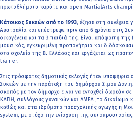
πρωταθλήματα καράτε και open MartialArts champi
Κάτοικος Συκεών από το 1993
, έζησε στη συνέχεια 
Αυστραλία και επέστρεψε πριν από 6 χρόνια στις Συκ
οικογένεια και τα 3 παιδιά της. Είναι απόφοιτη της
μουσικός,
εγκεκριμένη προπονήτρια και διδάσκουσ
στα σχολεία της Β. Ελλάδος και εργάζεται ως προπο
trainer.
Στις πρόσφατες δημοτικές εκλογές ήταν υποψήφια 
Συκεών με την παράταξη του δημάρχου Σίμου Δανιη
σκοπός με τον δήμαρχο είναι να ενταχθεί δωρεάν σε
ΚΑΠΗ, συλλόγους γυναικών και ΑΜΕΑ ,το δικαίωμα 
καθώς και στα ιδρύματα προσχολικής αγωγής η Μο
system, με στόχο την ενίσχυση της αυτοπροστασίας σ