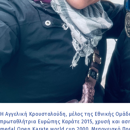
Η Αγγελική Κρουσταλούδη, μέλος της Εθνικής Ομάδα
πρωταθλήτρια Ευρώπης Καράτε 2015, χρυσή και αση
medal Open Karate world cup 2000, Μεσογειακό Πρ