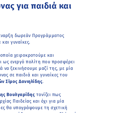
ας για παιδιά και
 έναρξη δωρεάν Προγράμματος
 και γυναίκες.
 οποία χειροκροτούμε και
ι ως ενεργό πολίτη που προσφέρει
ά να ξεκινήσουμε μαζί της, με μία
ας σε παιδιά και γυναίκες του
ν Σίμος Δανιηλίδης
.
λης Βουλγαρίδης
τονίζει πως
χίας Παιδείας και όχι για μία
ρες θα υπογράψουμε τη σχετική