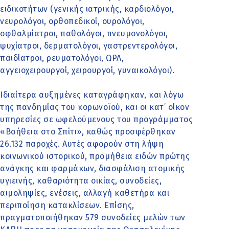
ειδικοτήτων (γενικής ιατρικής, καρδιολόγοι,
νευρολόγοι, ορθοπεδικοί, ουρολόγοι,
οφθαλμίατροι, παθολόγοι, πνευμονολόγοι,
ψυχίατροι, δερματολόγοι, γαστρεντερολόγοι,
παιδίατροι, ρευματολόγοι, ΩΡΛ,
αγγειοχειρουργοί, χειρουργοί, γυναικολόγοι).
Ιδιαίτερα αυξημένες καταγράφηκαν, και λόγω
της πανδημίας του κορωνοϊού, και οι κατ’ οίκον
υπηρεσίες σε ωφελούμενους του προγράμματος
«Βοήθεια στο Σπίτι», καθώς προσφέρθηκαν
26.132 παροχές. Αυτές αφορούν στη λήψη
κοινωνικού ιστορικού, προμήθεια ειδών πρώτης
ανάγκης και φαρμάκων, διασφάλιση ατομικής
υγιεινής, καθαριότητα οικίας, συνοδείες,
αιμοληψίες, ενέσεις, αλλαγή καθετήρα και
περιποίηση κατακλίσεων. Επίσης,
πραγματοποιήθηκαν 579 συνοδείες μελών των