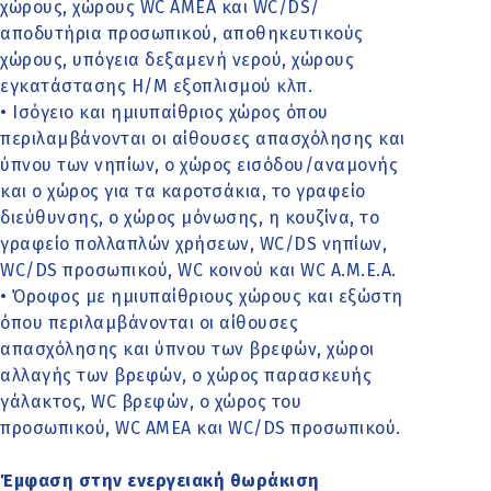
χώρους, χώρους WC AMEA και WC/DS/
αποδυτήρια προσωπικού, αποθηκευτικούς
χώρους, υπόγεια δεξαμενή νερού, χώρους
εγκατάστασης Η/Μ εξοπλισμού κλπ.
• Ισόγειο και ημιυπαίθριος χώρος όπου
περιλαμβάνονται οι αίθουσες απασχόλησης και
ύπνου των νηπίων, ο χώρος εισόδου/αναμονής
και ο χώρος για τα καροτσάκια, το γραφείο
διεύθυνσης, ο χώρος μόνωσης, η κουζίνα, το
γραφείο πολλαπλών χρήσεων, WC/DS νηπίων,
WC/DS προσωπικού, WC κοινού και WC Α.Μ.Ε.Α.
• Όροφος με ημιυπαίθριους χώρους και εξώστη
όπου περιλαμβάνονται οι αίθουσες
απασχόλησης και ύπνου των βρεφών, χώροι
αλλαγής των βρεφών, ο χώρος παρασκευής
γάλακτος, WC βρεφών, ο χώρος του
προσωπικού, WC AMEA και WC/DS προσωπικού.
Έμφαση στην ενεργειακή θωράκιση