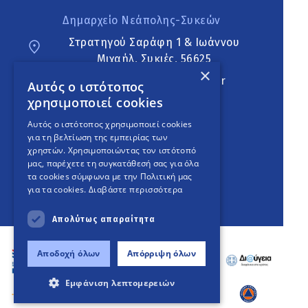
Δημαρχείο Νεάπολης-Συκεών
Στρατηγού Σαράφη 1 & Ιωάννου
Μιχαήλ, Συκιές, 56625
×
neapoli.sykies@ddt.gov.gr
Αυτός ο ιστότοπος
χρησιμοποιεί cookies
Ακολουθήστε
Αυτός ο ιστότοπος χρησιμοποιεί cookies
για τη βελτίωση της εμπειρίας των
χρηστών. Χρησιμοποιώντας τον ιστότοπό
μας, παρέχετε τη συγκατάθεσή σας για όλα
English Version
τα cookies σύμφωνα με την Πολιτική μας
για τα cookies.
Διαβάστε περισσότερα
An
project
Απολύτως απαραίτητα
Αποδοχή όλων
Απόρριψη όλων
Εμφάνιση λεπτομερειών