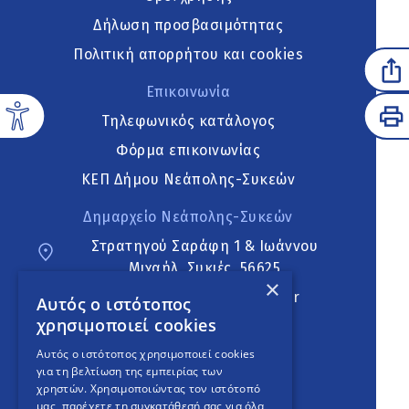
Δήλωση προσβασιμότητας
Πολιτική απορρήτου και cookies
Επικοινωνία
Τηλεφωνικός κατάλογος
Φόρμα επικοινωνίας
ΚΕΠ Δήμου Νεάπολης-Συκεών
Δημαρχείο Νεάπολης-Συκεών
Στρατηγού Σαράφη 1 & Ιωάννου
Μιχαήλ, Συκιές, 56625
×
neapoli.sykies@ddt.gov.gr
Αυτός ο ιστότοπος
χρησιμοποιεί cookies
Ακολουθήστε
Αυτός ο ιστότοπος χρησιμοποιεί cookies
για τη βελτίωση της εμπειρίας των
χρηστών. Χρησιμοποιώντας τον ιστότοπό
μας, παρέχετε τη συγκατάθεσή σας για όλα