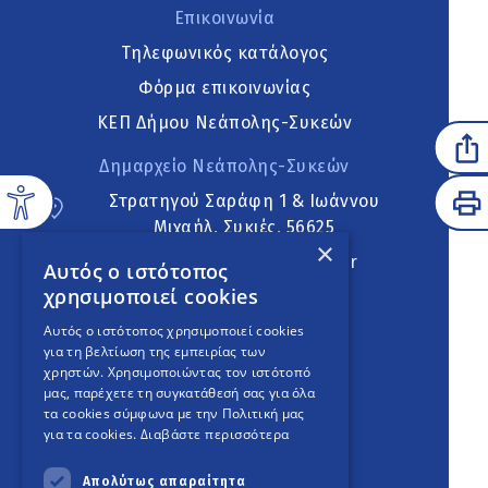
Επικοινωνία
Τηλεφωνικός κατάλογος
Φόρμα επικοινωνίας
ΚΕΠ Δήμου Νεάπολης-Συκεών
Δημαρχείο Νεάπολης-Συκεών
Στρατηγού Σαράφη 1 & Ιωάννου
Μιχαήλ, Συκιές, 56625
×
neapoli.sykies@ddt.gov.gr
Αυτός ο ιστότοπος
χρησιμοποιεί cookies
Ακολουθήστε
Αυτός ο ιστότοπος χρησιμοποιεί cookies
για τη βελτίωση της εμπειρίας των
χρηστών. Χρησιμοποιώντας τον ιστότοπό
μας, παρέχετε τη συγκατάθεσή σας για όλα
English Version
τα cookies σύμφωνα με την Πολιτική μας
για τα cookies.
Διαβάστε περισσότερα
An
project
Απολύτως απαραίτητα