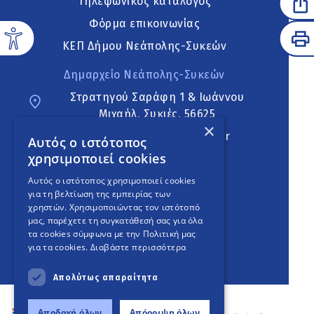
Τηλεφωνικός κατάλογος
Φόρμα επικοινωνίας
ΚΕΠ Δήμου Νεάπολης-Συκεών
Δημαρχείο Νεάπολης-Συκεών
Στρατηγού Σαράφη 1 & Ιωάννου
Μιχαήλ, Συκιές, 56625
×
neapoli.sykies@ddt.gov.gr
Αυτός ο ιστότοπος
χρησιμοποιεί cookies
Ακολουθήστε
Αυτός ο ιστότοπος χρησιμοποιεί cookies
για τη βελτίωση της εμπειρίας των
χρηστών. Χρησιμοποιώντας τον ιστότοπό
μας, παρέχετε τη συγκατάθεσή σας για όλα
English Version
τα cookies σύμφωνα με την Πολιτική μας
για τα cookies.
Διαβάστε περισσότερα
An
project
Απολύτως απαραίτητα
Αποδοχή όλων
Απόρριψη όλων