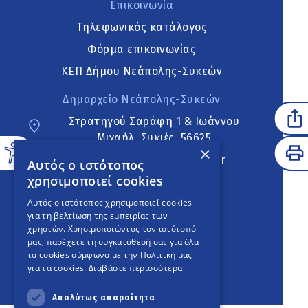
Επικοινωνία
Τηλεφωνικός κατάλογος
Φόρμα επικοινωνίας
ΚΕΠ Δήμου Νεάπολης-Συκεών
Δημαρχείο Νεάπολης-Συκεών
Στρατηγού Σαράφη 1 & Ιωάννου
Μιχαήλ, Συκιές, 56625
×
neapoli.sykies@ddt.gov.gr
Αυτός ο ιστότοπος
χρησιμοποιεί cookies
Ακολουθήστε
Αυτός ο ιστότοπος χρησιμοποιεί cookies
για τη βελτίωση της εμπειρίας των
χρηστών. Χρησιμοποιώντας τον ιστότοπό
μας, παρέχετε τη συγκατάθεσή σας για όλα
English Version
τα cookies σύμφωνα με την Πολιτική μας
για τα cookies.
Διαβάστε περισσότερα
An
project
Απολύτως απαραίτητα