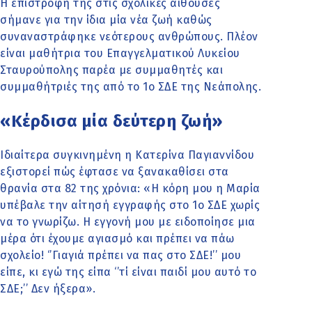
Η επιστροφή της στις σχολικές αίθουσες
σήμανε για την ίδια μία νέα ζωή καθώς
συναναστράφηκε νεότερους ανθρώπους. Πλέον
είναι μαθήτρια του Επαγγελματικού Λυκείου
Σταυρούπολης παρέα με συμμαθητές και
συμμαθήτριές της από το 1ο ΣΔΕ της Νεάπολης.
«Κέρδισα μία δεύτερη ζωή»
Ιδιαίτερα συγκινημένη η Κατερίνα Παγιαννίδου
εξιστορεί πώς έφτασε να ξανακαθίσει στα
θρανία στα 82 της χρόνια: «Η κόρη μου η Μαρία
υπέβαλε την αίτησή εγγραφής στο 1ο ΣΔΕ χωρίς
να το γνωρίζω. Η εγγονή μου με ειδοποίησε μια
μέρα ότι έχουμε αγιασμό και πρέπει να πάω
σχολείο! ‘’Γιαγιά πρέπει να πας στο ΣΔΕ!’’ μου
είπε, κι εγώ της είπα ‘’τί είναι παιδί μου αυτό το
ΣΔΕ;’’ Δεν ήξερα».