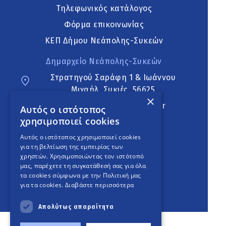
Τηλεφωνικός κατάλογος
Φόρμα επικοινωνίας
ΚΕΠ Δήμου Νεάπολης-Συκεών
Δημαρχείο Νεάπολης-Συκεών
Στρατηγού Σαράφη 1 & Ιωάννου
Μιχαήλ, Συκιές, 56625
×
neapoli.sykies@ddt.gov.gr
Αυτός ο ιστότοπος
χρησιμοποιεί cookies
Ακολουθήστε
Αυτός ο ιστότοπος χρησιμοποιεί cookies
για τη βελτίωση της εμπειρίας των
χρηστών. Χρησιμοποιώντας τον ιστότοπό
μας, παρέχετε τη συγκατάθεσή σας για όλα
English Version
τα cookies σύμφωνα με την Πολιτική μας
για τα cookies.
Διαβάστε περισσότερα
An
project
Απολύτως απαραίτητα