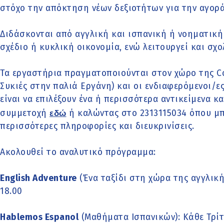
στόχο την απόκτηση νέων δεξιοτήτων για την αγορά
Διδάσκονται από αγγλική και ισπανική ή νοηματική
σχέδιο ή κυκλική οικονομία, ενώ λειτουργεί και σχο
Τα εργαστήρια πραγματοποιούνται στον χώρο της C
Συκιές στην παλιά Εργάνη) και οι ενδιαφερόμενοι/ες
είναι να επιλέξουν ένα ή περισσότερα αντικείμενα κ
συμμετοχή
εδώ
ή καλώντας στο
2313115034 όπου μ
περισσότερες πληροφορίες και διευκρινίσεις.
Ακολουθεί το αναλυτικό πρόγραμμα:
English Adventure
(Ένα ταξίδι στη χώρα της αγγλική
18.00
Hablemos Espanol
(Μαθήματα Ισπανικών): Κάθε Τρίτη