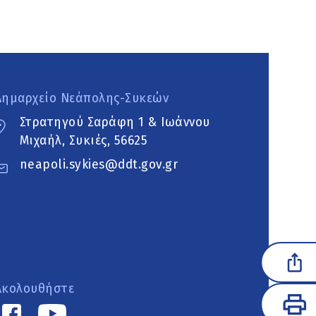
Δημαρχείο Νεάπολης-Συκεών
Στρατηγού Σαράφη 1 & Ιωάννου
Μιχαήλ, Συκιές, 56625
neapoli.sykies@ddt.gov.gr
Ακολουθήστε