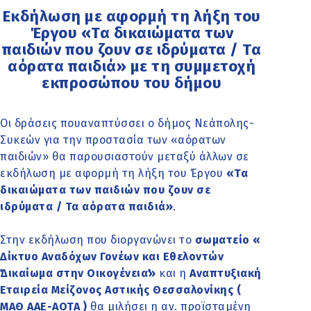
Εκδήλωση με αφορμή τη λήξη του
Έργου «Τα δικαιώματα των
παιδιών που ζουν σε ιδρύματα / Τα
αόρατα παιδιά» με τη συμμετοχή
εκπροσώπου του δήμου
Οι δράσεις πουαναπτύσσει ο δήμος Νεάπολης-
Συκεών για την προστασία των «αόρατων
παιδιών» θα παρουσιαστούν μεταξύ άλλων σε
εκδήλωση με αφορμή τη λήξη του Έργου
«Τα
δικαιώματα των παιδιών που ζουν σε
ιδρύματα / Τα αόρατα παιδιά»
.
Στην εκδήλωση που διοργανώνει το
σωματείο «
Δίκτυο Αναδόχων Γονέων και Εθελοντών
΄΄Δικαίωμα στην Οικογένεια΄΄»
και η
Αναπτυξιακή
Εταιρεία Μείζονος Αστικής Θεσσαλονίκης (
ΜΑΘ ΑΑΕ-ΑΟΤΑ )
θα μιλήσει η αν. προϊσταμένη